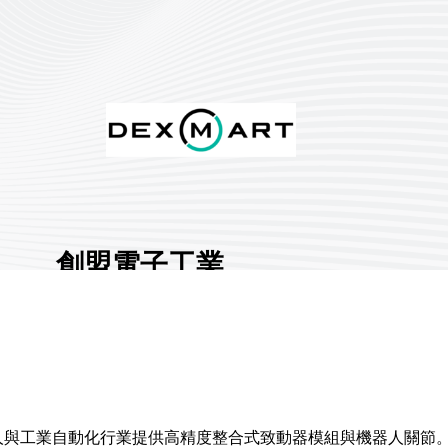
創盟電子工業
股份有限公司
展館地點:
南港二館
國家/地區:
臺灣
攤位號碼:
Q804
2
電子) 專為全球的機器人與工業自動化行業提供高精度整合式致動器模組與機