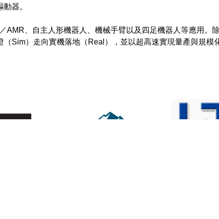
驅動器。
分享 :
 AGV／AMR、自主人形機器人、機械手臂以及四足機器人等應
司
美國愛達荷州亞太區辦事處
參結工業股份