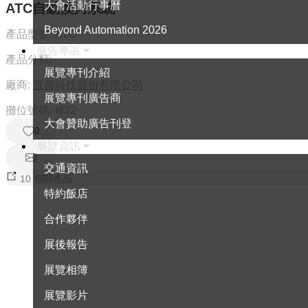
大會活動行事曆
ATC自動換刀系統
Beyond Automation 2026
產品型號:
ATC
廣告專區
產品分類:
展覽專刊介紹
廠商:
直得科技股份有限公司
展覽專刊廣告商
攤位號碼:
I832
大會贊助廣告刊登
0
展覽資訊
交通資訊
10 相關產品
特約飯店
合作夥伴
展後報告
展覽相簿
展覽影片