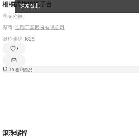
柵欄式接線端子台
探索台北
產品分類:
廠商:
進聯工業股份有限公司
攤位號碼:
I628
0
10 相關產品
滾珠螺桿