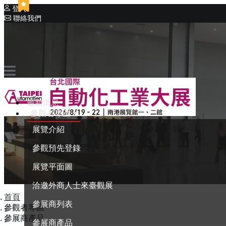
登入
聯絡我們
相關展覽
同期展覽
Intelligent Asia
系列展覽
Intelligent Asia Thailand
最新消息
English
參觀者專區
展覽介紹
參觀預先登錄
展覽平面圖
洽邀外商人士來臺觀展
首頁
參展商列表
參觀者專區
參展商產品
參展商產品