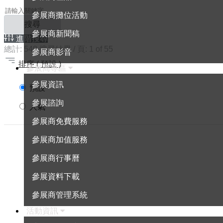
參展商攤位活動
搜尋
參展商新聞稿
進階搜尋
總計:
548
搜尋結果 / 頁:
1
of 55
參展商影音
排序
( 預設 )
參展商專區
參展資訊
預設
參展諮詢
人氣
參展商免費服務
參展商加值服務
參展商行事曆
參展資料下載
參展商管理系統
活動資訊