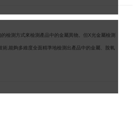
線)的檢測方式來檢測產品中的金屬異物。但X光金屬檢測
濾波技術,能夠多維度全面精準地檢測出產品中的金屬、脫氧