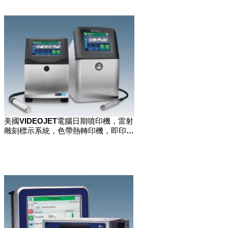
美國VIDEOJET電腦日期噴印機，雷射
雕刻標示系統，色帶熱轉印機，即印即
貼標籤機