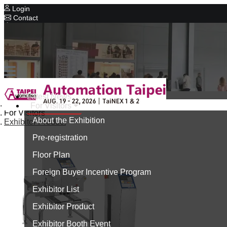
Login
Contact
Related Exhibitions
Concurrent Exhibitions
Intelligent Asia
Series Exhibitions
Intelligent Asia Thailand
Latest News
Home
For Visitors
中文版
For Visitors
About the Exhibition
Exhibitor Product
Pre-registration
Floor Plan
Foreign Buyer Incentive Program
Exhibitor List
Exhibitor Product
Exhibitor Booth Event