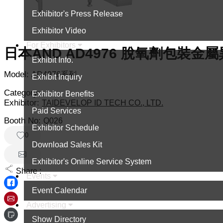
Exhibitor's Press Release
Exhibitor Video
For Exhibitors
日本AND AD4976 脫氧劑包裝金
Exhibit Info.
Model:
AD4976系列
Exhibit Inquiry
Category:
Exhibitor Benefits
Exhibitor:
TAIDEVELOP ID TECH CO., LTD.
Paid Services
Booth No:
Q026
Exhibitor Schedule
0
Download Sales Kit
Exhibitor's Online Service System
Share :
Events
Event Calendar
Advertising
Show Directory