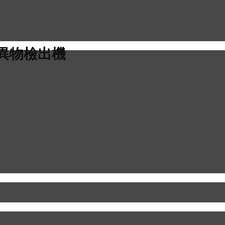
屬異物檢出機