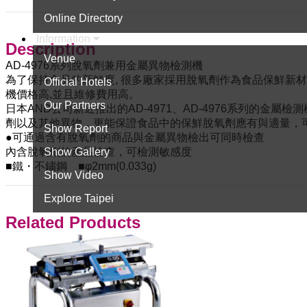
Online Directory
Information
Description
Venue
AD-4976系列脫氧劑兼用金屬異物檢測機
為了保持食品的新鮮度, 很多廠家採用脫氧劑作為食品保鮮新材
Official Hotels
機價格高,並且維修費用高。
Our Partners
日本AND公司新近推出的AD-4971、AD-4976系列的
劑以及其他異物，更能保證食品中的保鮮脫氧劑應有與適量，
Show Report
●可通過含有脫氧劑的商品與金屬異物檢出可同時檢查
Show Gallery
內含脫氧劑的產品檢查，可檢測敏感度
■鐵・不鏽鋼 ■φ2mm(0.033g)
Show Video
Explore Taipei
Related Products