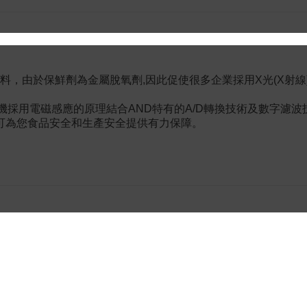
料，由於保鮮劑為金屬脫氧劑,因此促使很多企業採用X光(X射
金屬檢測機採用電磁感應的原理結合AND特有的A/D轉換技術及數字
可為您食品安全和生產安全提供有力保障。