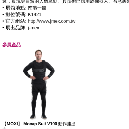
• 展館地點:
南港一館
• 攤位號碼:
K1421
• 官方網站:
http://www.jmex.com.tw
• 展出品牌:
j-mex
參展產品
【MOXI】 Mocap Suit V100 動作捕捉