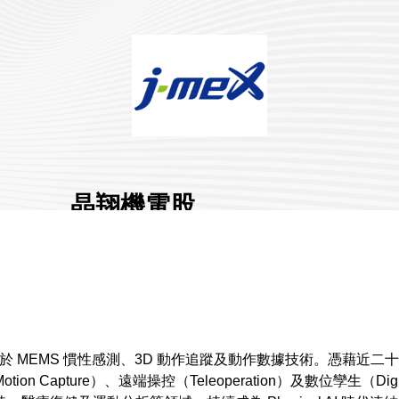
晶翔機電股
份有限公司
展館地點:
南港一館
國家/地區:
臺灣
攤位號碼:
K1421
1
，專注於 MEMS 慣性感測、3D 動作追蹤及動作數據技術。憑
apture）、遠端操控（Teleoperation）及數位孿生（Digi
分享 :