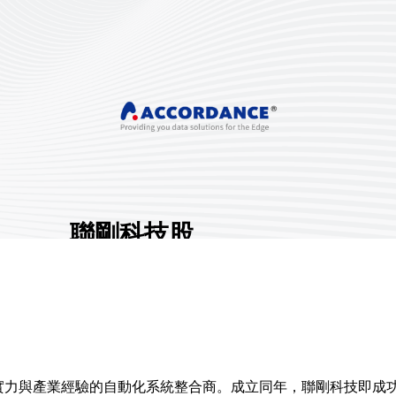
聯剛科技股
份有限公司
展館地點:
南港一館
國家/地區:
臺灣
攤位號碼:
I906
1
實力與產業經驗的自動化系統整合商。成立同年，聯剛科技即成功推出全球