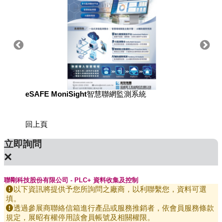
eSAFE MoniSight智慧聯網監測系統
用於國
回上頁
立即詢問
×
聯剛科技股份有限公司 - PLC+ 資料收集及控制
以下資訊將提供予您所詢問之廠商，以利聯繫您，資料可選
填。
透過參展商聯絡信箱進行產品或服務推銷者，依會員服務條款
規定，展昭有權停用該會員帳號及相關權限。