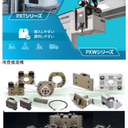
堆疊搬運機