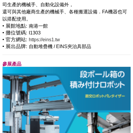
司生產的機械手、自動化設備外，
還可與其他廠商生產的機械手、各種搬運設備．FA機器也可
• 展館地點:
南港一館
• 攤位號碼:
I1303
• 官方網站:
https://eins1.tw
• 展出品牌:
自動堆疊機 / EINS夾治具部品
參展產品