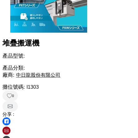
堆疊搬運機
產品型號:
產品分類:
廠商:
中日龍股份有限公司
攤位號碼:
I1303
0
分享 :