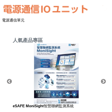
電源通信單元
人氣產品專區
eSAFE MoniSight智慧聯網監測系統
用於國