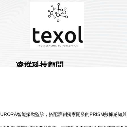
凌群科技顧問
股份有限公司
展館地點:
南港一館
國家/地區:
臺灣
攤位號碼:
L1026
0
透過AURORA智能振動監診，搭配群創獨家開發的PRiSM數據
分享 :