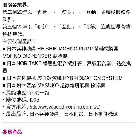
服務各業界。
第二個20年以「創新」・「務實」・「互動」更積極服務各
業界。
第三個20年以「創新」・「互動」・「挑戰」迎應世界高端
科技時代。
主要代理產品：
■ 日本兵神裝備 HEISHIN MOHNO PUMP 單軸螺旋泵、
MOHNO DISPENSER 點膠機
■ 日本NORITAKE 靜態型混合攪拌管、蒸氣混合器、熱交換
器
■ 日本奈良機械 表面改質機 HYBRIDIZATION SYSTEM
• 展館地點:
南港一館
• 攤位號碼:
I006
• 官方網站:
http://www.goodmorning.com.tw/
• 展出品牌:
日本兵神裝備、日本則武、日本奈良機械
參展產品