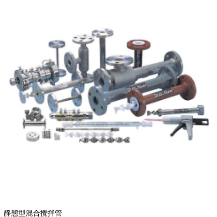
靜態型混合攪拌管