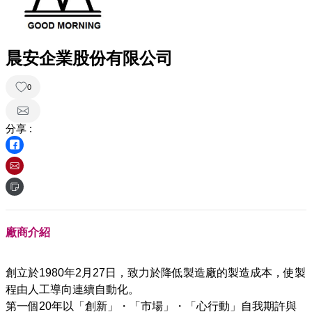
晨安企業股份有限公司
0
分享 :
廠商介紹
創立於1980年2月27日，致力於降低製造廠的製造成本，使製
程由人工導向連續自動化。
第一個20年以「創新」・「市場」・「心行動」自我期許與