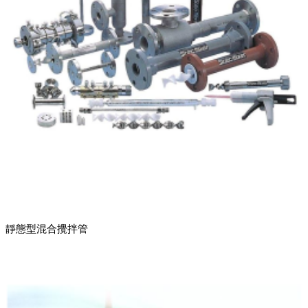
靜態型混合攪拌管