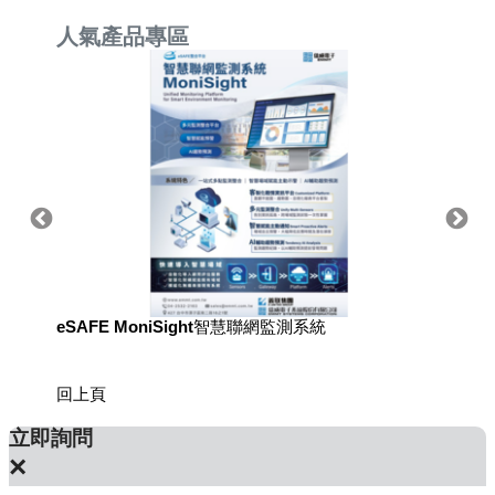
人氣產品專區
eSAFE MoniSight智慧聯網監測系統
用於國
回上頁
立即詢問
×