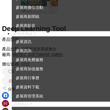
參展商攤位活動
參展商新聞稿
參展商影音
Deep Learning Tool
參展商專區
產品型號:
參展資訊
產品分類:
智慧製造與系統整合
參展諮詢
廠商:
MVTEC SOFTWARE GMBH
參展商免費服務
攤位號碼:
J232
參展商加值服務
0
參展商行事曆
參展資料下載
分享 :
參展商管理系統
活動資訊