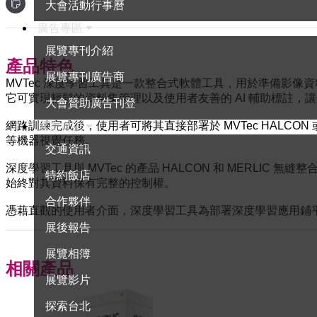
大會活動行事曆
廣告專區
展覽專刊介紹
產品特色
展覽專刊廣告商
MVTec 深度學習工具是一款整合式軟體工具，用於準備影
它可實現輕鬆的資料集管理以及使用者友善的 AI 輔助標註
大會贊助廣告刊登
網路訓練完成後，使用者可將其直接部署於 MVTec HALCON
展覽資訊
等機器視覺任務。
交通資訊
深度學習工具與 MVTec 的產品 HALCON 和 MERL
特約飯店
始終對其資料保有完整的控制權。
合作夥伴
憑藉直觀的使用者介面，深度學習工具為部署深度學習應用鋪
展後報告
展覽相簿
相關產品
展覽影片
探索台北