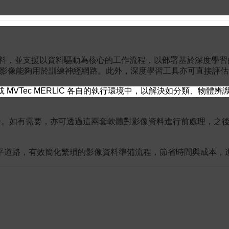
像資料，並支援以資料驅動為核心的工作流程，以部署基於深度學
，讓影像能夠用於訓練神經網路。此外，深度學習工具亦可直接評
 或 MVTec MERLIC 各自的執行環境中，以解決如分類、物體
IC 無縫整合。如有需要，亦可透過這兩套軟體對影像資料進行前處
平道路，有效簡化繁瑣的影像資料準備流程，節省時間與成本，