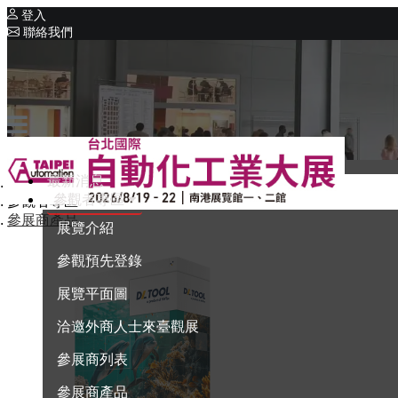
登入
聯絡我們
相關展覽
同期展覽
Intelligent Asia
系列展覽
Intelligent Asia Thailand
最新消息
首頁
English
參觀者專區
參觀者專區
參展商產品
展覽介紹
參觀預先登錄
展覽平面圖
洽邀外商人士來臺觀展
參展商列表
參展商產品