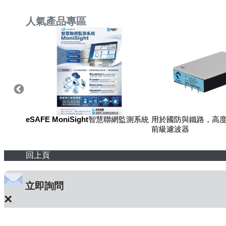
人氣產品專區
eSAFE MoniSight智慧聯網監測系統
用於國防與鐵路，高度
前級濾波器
回上頁
立即詢問
×