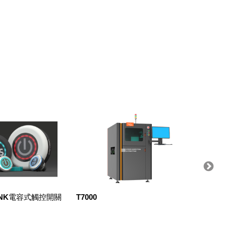
-LINK電容式觸控開關
T7000
μCat