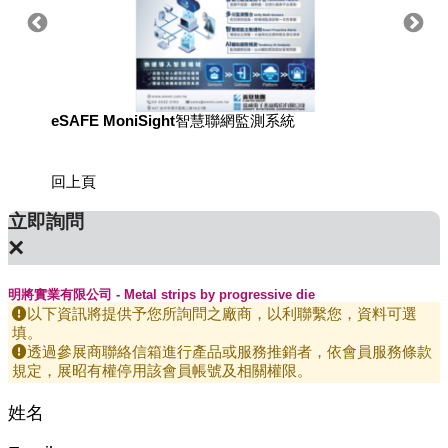
eSAFE MoniSight智慧聯網監測系統
用於國
回上頁
立即詢問
×
明將實業有限公司 - Metal strips by progressive die
以下資訊將提供予您所詢問之廠商，以利聯繫您，資料可選
填。
透過參展商聯絡信箱進行產品或服務推銷者，依會員服務條款
規定，展昭有權停用該會員帳號及相關權限。
姓名