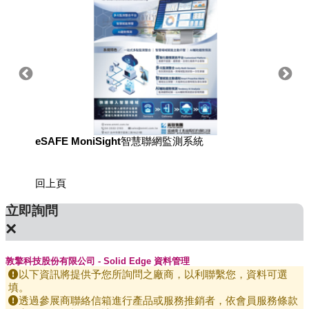
eSAFE MoniSight智慧聯網監測系統
用於國
回上頁
立即詢問
×
敦擎科技股份有限公司 - Solid Edge 資料管理
以下資訊將提供予您所詢問之廠商，以利聯繫您，資料可選
填。
透過參展商聯絡信箱進行產品或服務推銷者，依會員服務條款