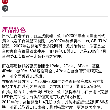
產品特色
日式組合端子台，新型接觸器，並且於2006年全面量產日式
獨立式端子台與盤面開關。於2007年皆獲得cULus, CE, TUV
認證，2007年並開始研發多段開關，尤其附鑰匙一型更是全
台廠商僅有賀電獨家生產，並獲得CE與UL。此為2009年7月
台灣勞工安檢在沖床業必備之零件。
而在專用接觸器更完整開發1Pole、2Pole、3Pole，甚至
4Pole，從20A~50A規格齊全，4Pole在台也僅賀電獨家生
產，並全面獲得UL認證。
在盤面開關方面，從2008~2009年更全面研發完成所有控制
盤須要配件以利客戶選擇。更在2014年6月通過CSA認證。
而指示燈方面，全部為LED燈，並且獲得專利，在技術上克服
LED微亮問題，台製品僅賀電可以做到此技術。
2011年時，緊接開發1~4孔防水盒，其防水認證也達到IP66標
準，並正式取得ETC證書，且耐衝擊程度，更達歐美水準。