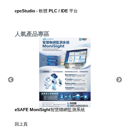
cpcStudio - 軟體 PLC / IDE 平台
醫療目
人氣產品專區
eSAFE MoniSight智慧聯網監測系統
TM AI 
回上頁