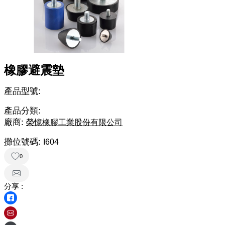
橡膠避震墊
產品型號:
產品分類:
廠商:
榮憶橡膠工業股份有限公司
攤位號碼:
I604
0
分享 :