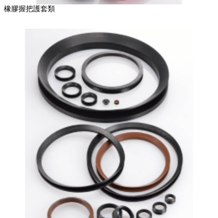
橡膠握把護套類