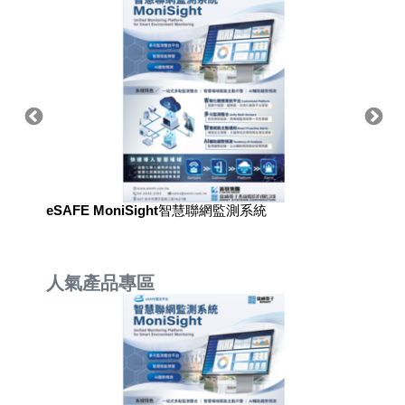
eSAFE MoniSight智慧聯網監測系統
eSAF
人氣產品專區