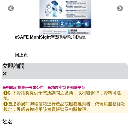
eSAFE MoniSight智慧聯網監測系統
用於國
回上頁
立即詢問
×
高明鐵企業股份有限公司 - 高精度小型史都華平台
以下資訊將提供予您所詢問之廠商，以利聯繫您，資料可選
填。
透過參展商聯絡信箱進行產品或服務推銷者，依會員服務條款
規定，展昭有權停用該會員帳號及相關權限。
姓名