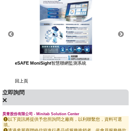
eSAFE MoniSight智慧聯網監測系統
用於國
回上頁
立即詢問
×
昊青股份有限公司 - Minitab Solution Center
以下資訊將提供予您所詢問之廠商，以利聯繫您，資料可選
填。
透過參展商聯絡信箱進行產品或服務推銷者，依會員服務條款