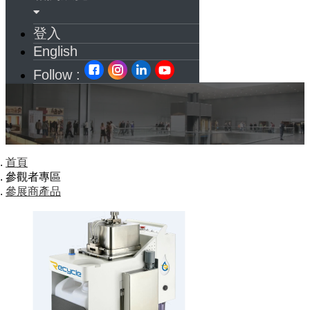
登入
English
Follow :
首頁
參觀者專區
參展商產品