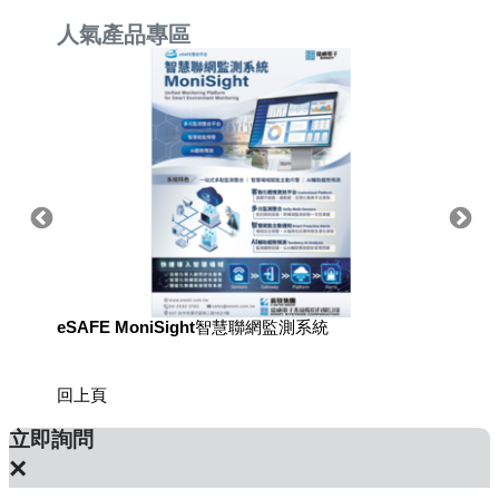
人氣產品專區
eSAFE MoniSight智慧聯網監測系統
用於國
回上頁
立即詢問
×