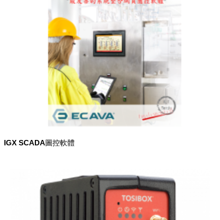
IGX SCADA圖控軟體