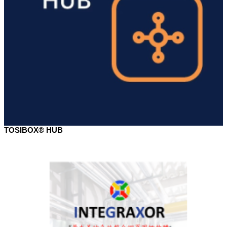
TOSIBOX® HUB