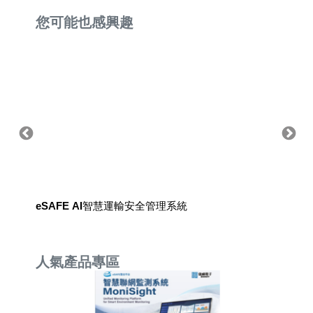
您可能也感興趣
eSAFE AI智慧運輸安全管理系統
eSAF
人氣產品專區