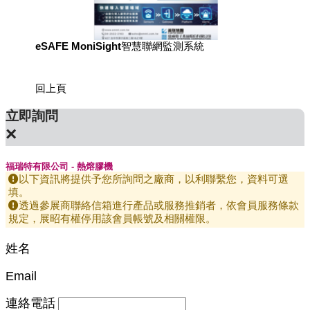
eSAFE MoniSight智慧聯網監測系統
用於國
回上頁
立即詢問
×
福瑞特有限公司 - 熱熔膠機
以下資訊將提供予您所詢問之廠商，以利聯繫您，資料可選
填。
透過參展商聯絡信箱進行產品或服務推銷者，依會員服務條款
規定，展昭有權停用該會員帳號及相關權限。
姓名
Email
連絡電話