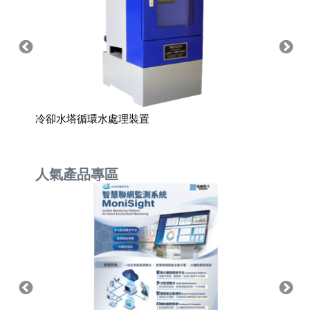
冷卻水塔循環水處理裝置
防震力
人氣產品專區