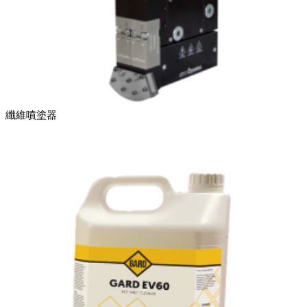
纖維噴塗器