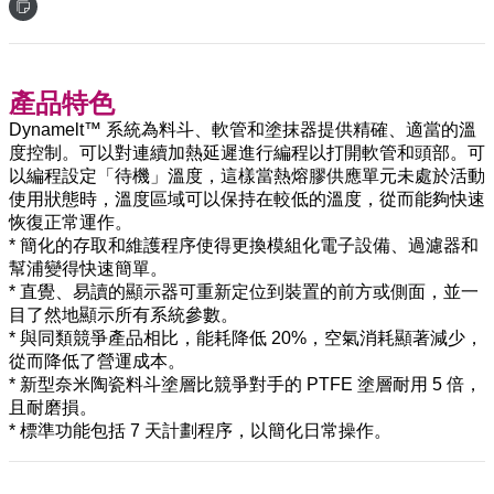
產品特色
Dynamelt™ 系統為料斗、軟管和塗抹器提供精確、適當的溫
度控制。可以對連續加熱延遲進行編程以打開軟管和頭部。可
以編程設定「待機」溫度，這樣當熱熔膠供應單元未處於活動
使用狀態時，溫度區域可以保持在較低的溫度，從而能夠快速
恢復正常運作。
* 簡化的存取和維護程序使得更換模組化電子設備、過濾器和
幫浦變得快速簡單。
* 直覺、易讀的顯示器可重新定位到裝置的前方或側面，並一
目了然地顯示所有系統參數。
* 與同類競爭產品相比，能耗降低 20%，空氣消耗顯著減少，
從而降低了營運成本。
* 新型奈米陶瓷料斗塗層比競爭對手的 PTFE 塗層耐用 5 倍，
且耐磨損。
* 標準功能包括 7 天計劃程序，以簡化日常操作。