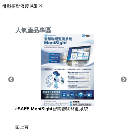
微型振動溫度感測器
人氣產品專區
eSAFE MoniSight智慧聯網監測系統
用於國
回上頁