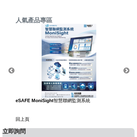
人氣產品專區
eSAFE MoniSight智慧聯網監測系統
用於國
回上頁
立即詢問