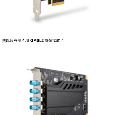
無風扇寬溫 4 埠 GMSL2 影像擷取卡