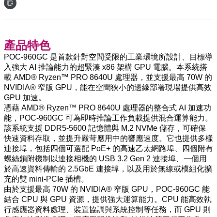
產品特色
POC-960GC 是首款針對空間受限的工業環境所設計、目標導
入強大 AI 推論能力的超緊湊 x86 架構 GPU 電腦。本系統搭
載 AMD® Ryzen™ PRO 8640U 處理器，並支援最高 70W 的
NVIDIA® 窄版 GPU，能在空間狹小的邊緣部署現場提供高效
GPU 加速。
憑藉 AMD® Ryzen™ PRO 8640U 處理器的整合式 AI 加速功
能，POC-960GC 可為即時推論工作負載提供混合運算能力。
該系統支援 DDR5-5600 記憶體與 M.2 NVMe 儲存，可確保
快速資料存取，並提升嚴苛應用中的響應速度。它也提供多樣
連接埠，包括四個可選配 PoE+ 的高速乙太網路埠、四個附有
螺絲鎖附機制以連接相機的 USB 3.2 Gen 2 連接埠、一個用
於高速資料傳輸的 2.5GbE 連接埠，以及用於無線或模組化擴
充的雙 mini-PCIe 插槽。
由於支援最高 70W 的 NVIDIA® 窄版 GPU，POC-960GC 能
結合 CPU 與 GPU 資源，提供強大運算能力。CPU 能高效執
行感應器資料處理、裝置協調與系統控制等任務，而 GPU 則