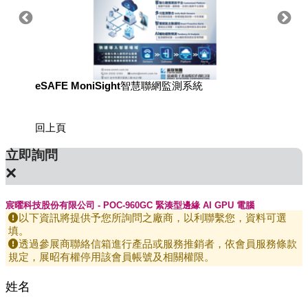
eSAFE MoniSight智慧聯網監測系統
用於國
回上頁
立即詢問
×
宸曜科技股份有限公司 - POC-960GC 緊湊型邊緣 AI GPU 電腦
以下資訊將提供予您所詢問之廠商，以利聯繫您，資料可選
填。
透過參展商聯絡信箱進行產品或服務推銷者，依會員服務條款
規定，展昭有權停用該會員帳號及相關權限。
姓名