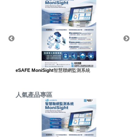
eSAFE MoniSight智慧聯網監測系統
eSAF
人氣產品專區