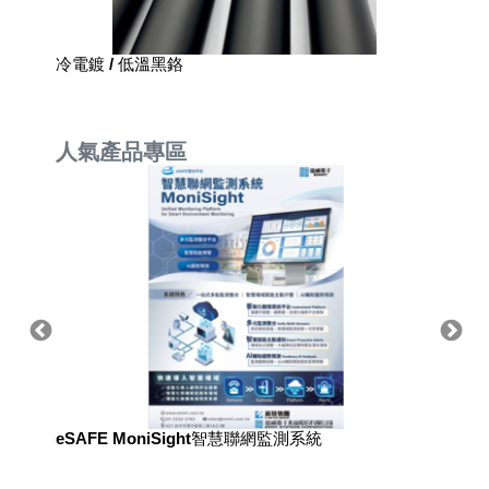
冷電鍍 / 低溫黑鉻​
手包膜
人氣產品專區
eSAFE MoniSight智慧聯網監測系統
用於國