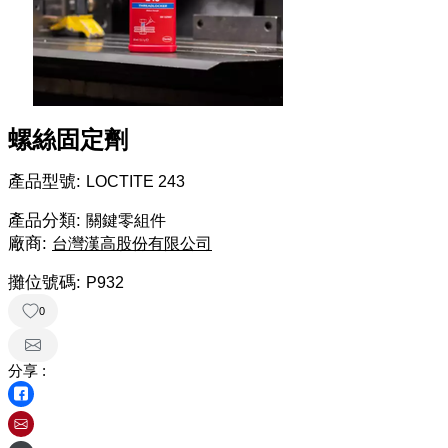
螺絲固定劑
產品型號:
LOCTITE 243
產品分類:
關鍵零組件
廠商:
台灣漢高股份有限公司
攤位號碼:
P932
0
分享 :