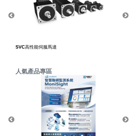
SVC高性能伺服馬達
直線運
人氣產品專區