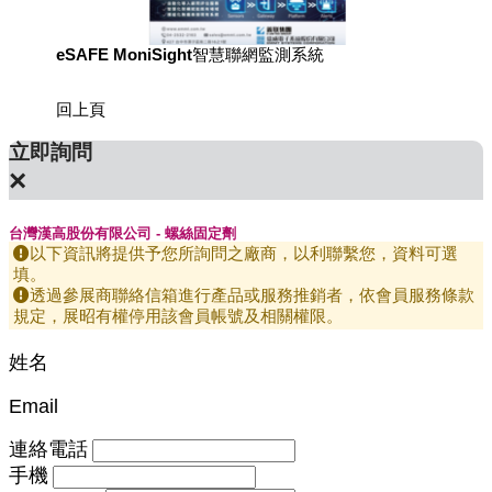
eSAFE MoniSight智慧聯網監測系統
TM AI 
回上頁
立即詢問
×
台灣漢高股份有限公司 - 螺絲固定劑
以下資訊將提供予您所詢問之廠商，以利聯繫您，資料可選
填。
透過參展商聯絡信箱進行產品或服務推銷者，依會員服務條款
規定，展昭有權停用該會員帳號及相關權限。
姓名
Email
連絡電話
手機