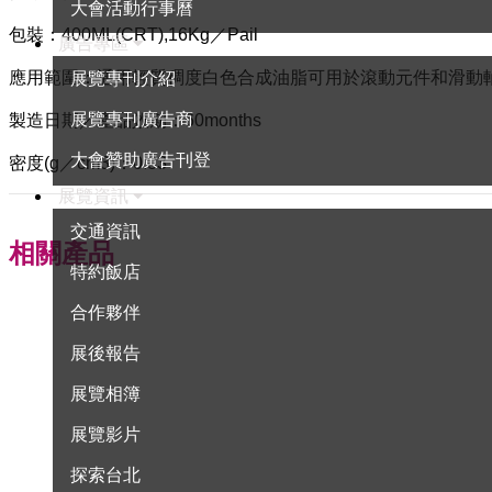
大會活動行事曆
包裝：400ML(CRT),16Kg／Pail
廣告專區
應用範圍：通用輕質稠度白色合成油脂可用於滾動元件和滑動軸承,
展覽專刊介紹
展覽專刊廣告商
製造日期／產品效期：60months
大會贊助廣告刊登
密度(g／cm3)：0.83
展覽資訊
交通資訊
相關產品
特約飯店
合作夥伴
展後報告
展覽相簿
展覽影片
探索台北