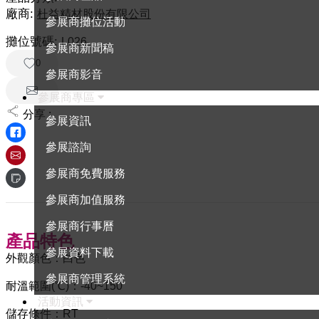
廠商:
杜益精材股份有限公司
參展商攤位活動
攤位號碼:
L026
參展商新聞稿
0
參展商影音
參展商專區
分享 :
參展資訊
參展諮詢
參展商免費服務
參展商加值服務
參展商行事曆
產品特色
參展資料下載
外觀顏色：白色
參展商管理系統
耐溫範圍(℃)：-40~150
活動資訊
儲存條件：RT