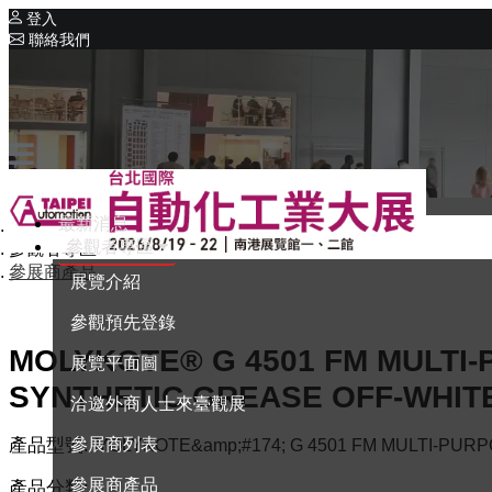
登入
聯絡我們
相關展覽
同期展覽
Intelligent Asia
系列展覽
Intelligent Asia Thailand
最新消息
首頁
English
參觀者專區
參觀者專區
參展商產品
展覽介紹
參觀預先登錄
MOLYKOTE® G 4501 FM MULTI
展覽平面圖
SYNTHETIC GREASE OFF-WHIT
洽邀外商人士來臺觀展
產品型號:
參展商列表
MOLYKOTE&amp;#174; G 4501 FM MULTI-PUR
參展商產品
產品分類: