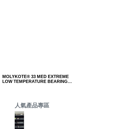
MOLYKOTE® 33 MED EXTREME
LOW TEMPERATURE BEARING
GREASE WHITE TO OFF WHITE
人氣產品專區