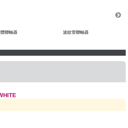
波紋管聯軸器
扭力限
WHITE