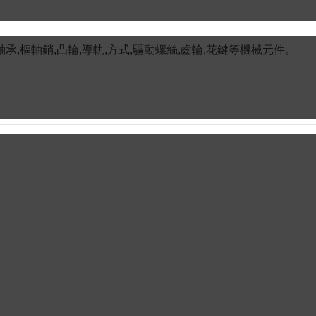
樞軸銷,凸輪,導軌,方式,驅動螺絲,齒輪,花鍵等機械元件。