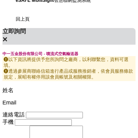
eSAFE MoniSight智慧聯網監測系統
用於國
回上頁
立即詢問
×
中一五金股份有限公司 - 噴流式空氣輸送器
以下資訊將提供予您所詢問之廠商，以利聯繫您，資料可選
填。
透過參展商聯絡信箱進行產品或服務推銷者，依會員服務條款
規定，展昭有權停用該會員帳號及相關權限。
姓名
Email
連絡電話
手機