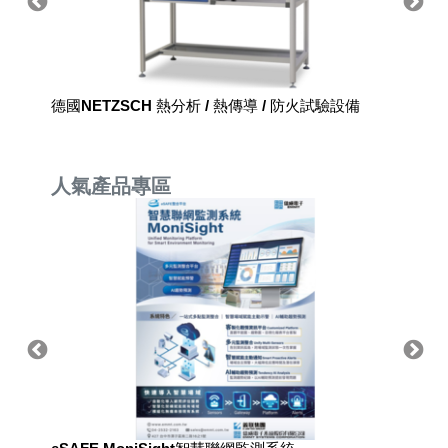
德國NETZSCH 熱分析 / 熱傳導 / 防火試驗設備
RADAR
Level 
人氣產品專區