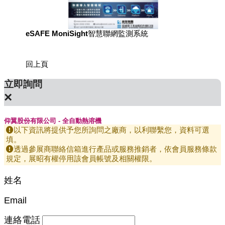
eSAFE MoniSight智慧聯網監測系統
用於國
回上頁
立即詢問
×
仰翼股份有限公司 - 全自動熱溶機
以下資訊將提供予您所詢問之廠商，以利聯繫您，資料可選
填。
透過參展商聯絡信箱進行產品或服務推銷者，依會員服務條款
規定，展昭有權停用該會員帳號及相關權限。
姓名
Email
連絡電話