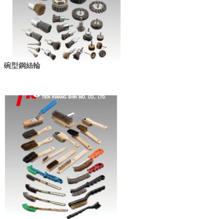
碗型鋼絲輪