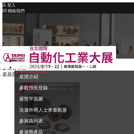
登入
聯絡我們
相關展覽
同期展覽
Intelligent Asia
系列展覽
Intelligent Asia Thailand
最新消息
首頁
English
參觀者專區
參觀者專區
參展商產品
展覽介紹
參觀預先登錄
展覽平面圖
洽邀外商人士來臺觀展
參展商列表
參展商產品