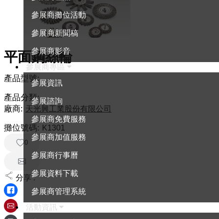
參展商攤位活動
參展商新聞稿
參展商影音
平面鋼絲輪
參展商專區
產品型號:
參展資訊
產品分類:
參展諮詢
廠商:
天光興工業股份有限公司
參展商免費服務
攤位號碼:
K1301
參展商加值服務
0
參展商行事曆
參展資料下載
分享 :
參展商管理系統
活動資訊