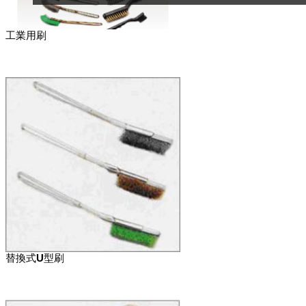
工業用刷
替換式U型刷