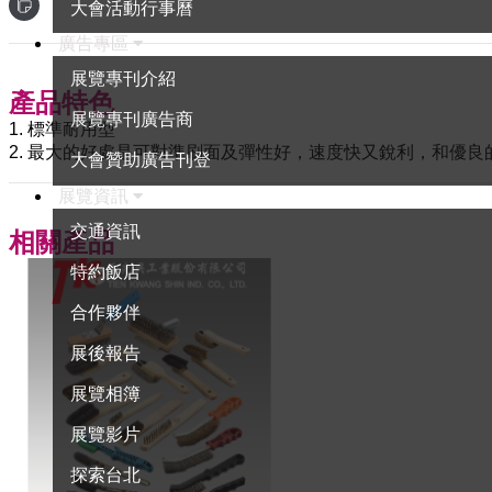
大會活動行事曆
廣告專區
展覽專刊介紹
產品特色
展覽專刊廣告商
1. 標準耐用型
2. 最大的好處是可對準刷面及彈性好，速度快又銳利，和優良
大會贊助廣告刊登
展覽資訊
交通資訊
相關產品
特約飯店
合作夥伴
展後報告
展覽相簿
展覽影片
探索台北