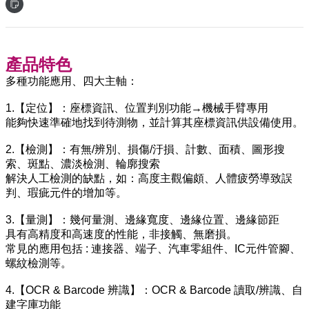
產品特色
多種功能應用、四大主軸：
1.【定位】：座標資訊、位置判別功能→機械手臂專用
能夠快速準確地找到待測物，並計算其座標資訊供設備使用。
2.【檢測】：有無/辨別、損傷/汙損、計數、面積、圖形搜
索、斑點、濃淡檢測、輪廓搜索
解決人工檢測的缺點，如：高度主觀偏頗、人體疲勞導致誤
判、瑕疵元件的增加等。
3.【量測】：幾何量測、邊緣寬度、邊緣位置、邊緣節距
具有高精度和高速度的性能，非接觸、無磨損。
常見的應用包括 : 連接器、端子、汽車零組件、IC元件管腳、
螺紋檢測等。
4.【OCR & Barcode 辨識】：OCR & Barcode 讀取/辨識、自
建字庫功能