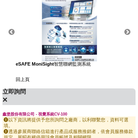
eSAFE MoniSight智慧聯網監測系統
TM AI 
回上頁
立即詢問
×
鑫堡股份有限公司 - 視覺系統CV-100
以下資訊將提供予您所詢問之廠商，以利聯繫您，資料可選
填。
透過參展商聯絡信箱進行產品或服務推銷者，依會員服務條款
規定，展昭有權停用該會員帳號及相關權限。