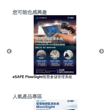
您可能也感興趣
eSAFE FlowSight智慧倉儲管理系統
eSAF
人氣產品專區