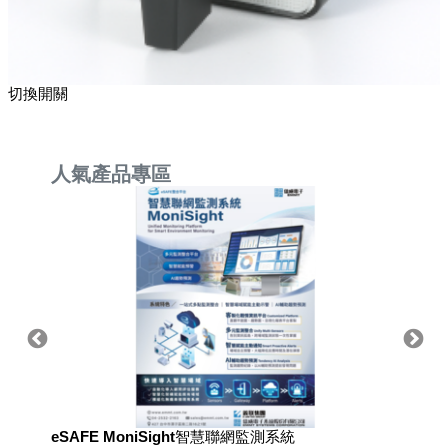
切換開關
人氣產品專區
eSAFE MoniSight智慧聯網監測系統
用於國