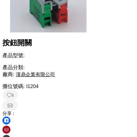
按鈕開關
產品型號:
產品分類:
廠商:
漢鼎企業有限公司
攤位號碼:
I1204
1
分享 :