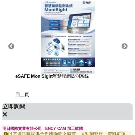
eSAFE MoniSight智慧聯網監測系統
用於國
回上頁
立即詢問
×
明日國際實業有限公司 - ENCY CAM 加工軟體
以下資訊將提供予您所詢問之廠商，以利聯繫您，資料可選