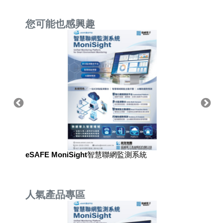
您可能也感興趣
eSAFE MoniSight智慧聯網監測系統
eSAF
人氣產品專區