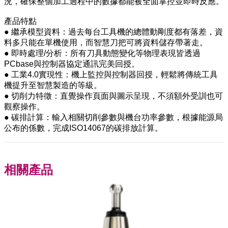
況，確保整個加工過程中的數據都能被全面掌控並即時反應。
產品特點
● 繼承模型資料：過去每台工具機的總體動剛度都有落差，資
料多只能在單機使用，而智慧刀把可將資料儲存帶著走。
● 即時處理/分析：所有刀具動態變化等物理表現皆透過
PCbase與控制器協定通訊完美回授。
● 工業4.0實現性：機上監控與控制器回授，輕鬆將傳統工具
機提升至智慧製造的等級。
● 切削力特徵：直覺操作頁面與圖示呈現，不須額外受訓也可
觀察操作。
● 碳排計算：輸入相關切削參數與機台功率參數，根據能源局
公布的係數，完成ISO14067的碳排放計算。
相關產品