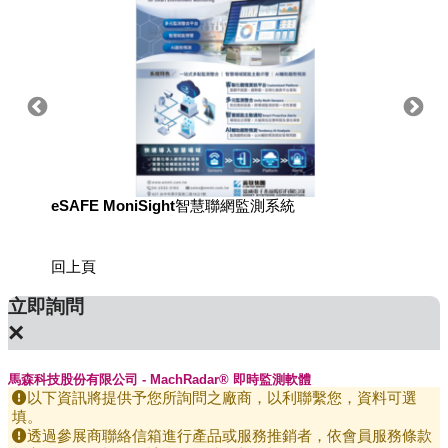
eSAFE MoniSight智慧聯網監測系統
用於國
回上頁
立即詢問
×
馬森科技股份有限公司 - MachRadar® 即時監測軟體
以下資訊將提供予您所詢問之廠商，以利聯繫您，資料可選
填。
透過參展商聯絡信箱進行產品或服務推銷者，依會員服務條款