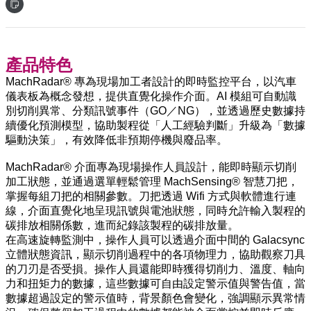
產品特色
MachRadar® 專為現場加工者設計的即時監控平台，以汽車
儀表板為概念發想，提供直覺化操作介面。AI 模組可自動識
別切削異常、分類訊號事件（GO／NG），並透過歷史數據持
續優化預測模型，協助製程從「人工經驗判斷」升級為「數據
驅動決策」，有效降低非預期停機與廢品率。
MachRadar® 介面專為現場操作人員設計，能即時顯示切削
加工狀態，並通過選單輕鬆管理 MachSensing® 智慧刀把，
掌握每組刀把的相關參數。刀把透過 Wifi 方式與軟體進行連
線，介面直覺化地呈現訊號與電池狀態，同時允許輸入製程的
碳排放相關係數，進而紀錄該製程的碳排放量。
在高速旋轉監測中，操作人員可以透過介面中間的 Galacsync
立體狀態資訊，顯示切削過程中的各項物理力，協助觀察刀具
的刀刃是否受損。操作人員還能即時獲得切削力、溫度、軸向
力和扭矩力的數據，這些數據可自由設定警示值與警告值，當
數據超過設定的警示值時，背景顏色會變化，強調顯示異常情