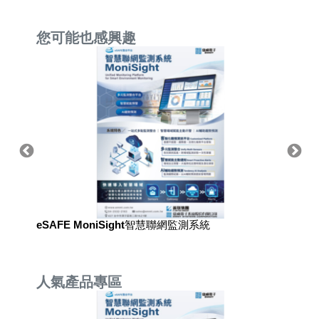
您可能也感興趣
eSAFE MoniSight智慧聯網監測系統
eSAF
人氣產品專區