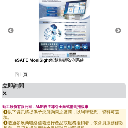
eSAFE MoniSight智慧聯網監測系統
TM AI 
回上頁
立即詢問
×
勤工股份有限公司 - AMR自主導引全向式揚高拖板車
以下資訊將提供予您所詢問之廠商，以利聯繫您，資料可選
填。
透過參展商聯絡信箱進行產品或服務推銷者，依會員服務條款