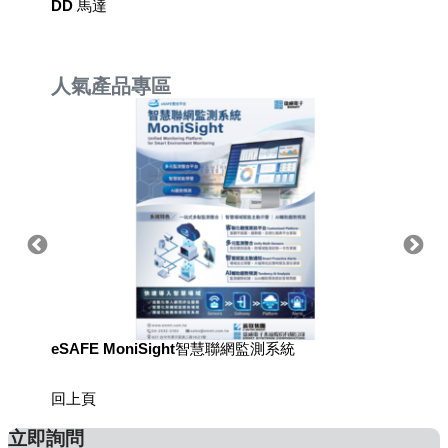
式光學尺
DD 馬達
單軸機
人氣產品專區
eSAFE MoniSight智慧聯網監測系統
TM AI 
回上頁
立即詢問