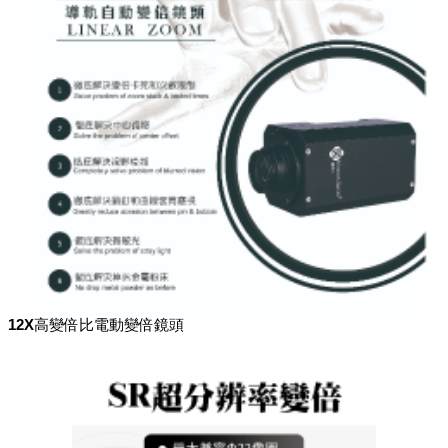
12X高變倍比電動變倍鏡頭