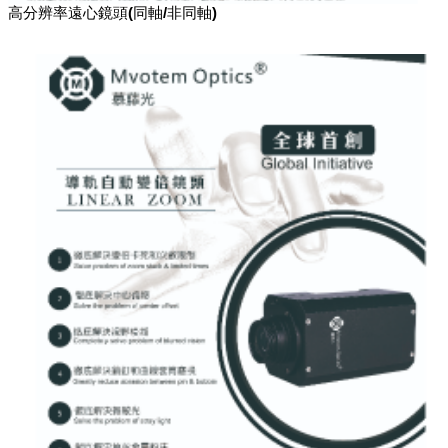
高分辨率遠心鏡頭(同軸/非同軸)