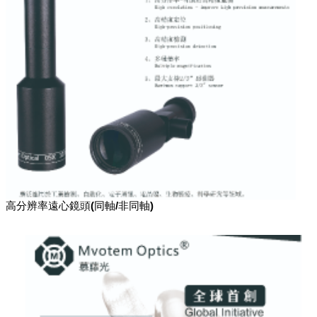
高分辨率遠心鏡頭(同軸/非同軸)