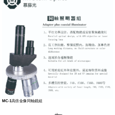
MC-1高倍金像同軸鏡組