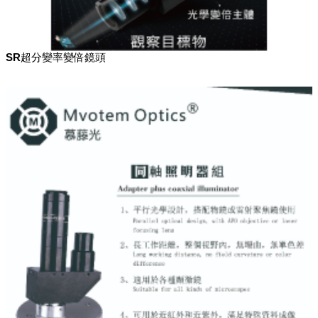
SR超分變率變倍鏡頭