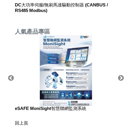
ch Box
DC大功率伺服/無刷馬達驅動控制器 (CANBUS /
DC超小
標籤 ◉
RS485 Modbus)
ModBus
人氣產品專區
eSAFE MoniSight智慧聯網監測系統
TM AI 
回上頁