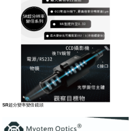
SR超分變率變倍鏡頭