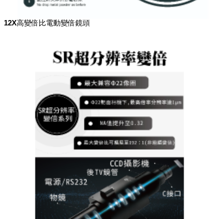
12X高變倍比電動變倍鏡頭