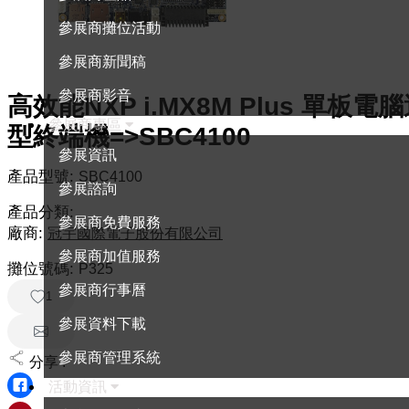
參展商攤位活動
參展商新聞稿
參展商影音
高效能NXP i.MX8M Plus 單
參展商專區
型終端機=>SBC4100
參展資訊
產品型號:
SBC4100
參展諮詢
產品分類:
參展商免費服務
廠商:
冠宇國際電子股份有限公司
參展商加值服務
攤位號碼:
P325
參展商行事曆
1
參展資料下載
參展商管理系統
分享 :
活動資訊