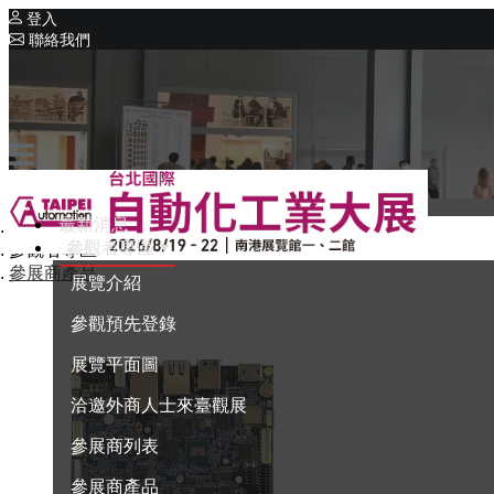
登入
聯絡我們
相關展覽
同期展覽
Intelligent Asia
系列展覽
Intelligent Asia Thailand
最新消息
首頁
English
參觀者專區
參觀者專區
參展商產品
展覽介紹
參觀預先登錄
展覽平面圖
洽邀外商人士來臺觀展
參展商列表
參展商產品