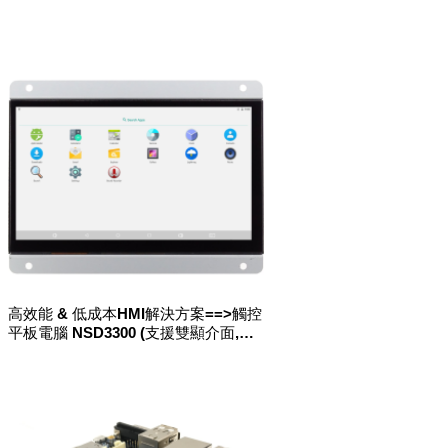
高效能 & 低成本HMI解決方案==>觸控
平板電腦 NSD3300 (支援雙顯介面,
2nd LAN port with POE & 電池充電
功能)