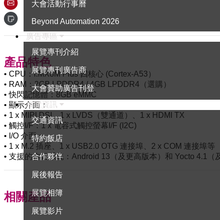
大會活動行事曆
Beyond Automation 2026
廣告專區
展覽專刊介紹
產品特色
展覽專刊廣告商
• CPU：i.MX8M Plus 四核心 (Cortex-A53）
• RAM：2GB LPDDR4 / 4GB LPDDR4（選購）
大會贊助廣告刊登
• 快閃記憶體：8GB eMMC
展覽資訊
• 顯示介面：
• 1 x MIPI DSI、1 x LVDS（雙通道）、1 x HDMI TX
交通資訊
• 觸控I/F：1 x 電容式觸控螢幕I/F (I2C)
• I/O 介面：
特約飯店
• 1 x M.2 插座、1 x USB2.0 OTG 連接埠、2 x COM 連接埠等
合作夥伴
• 支援的作業系統：Android 13（及更高版本）和 Yocto 4.
展後報告
展覽相簿
相關產品
展覽影片