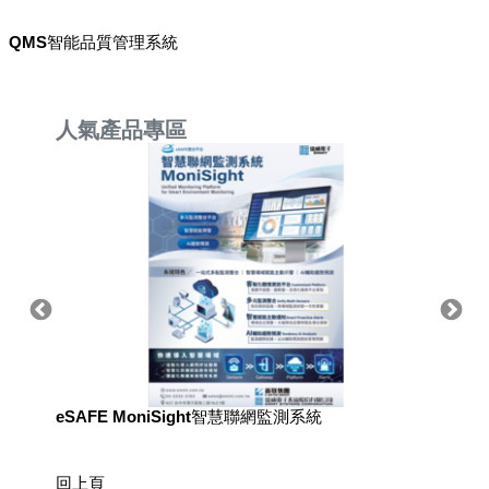
QMS智能品質管理系統
人氣產品專區
eSAFE MoniSight智慧聯網監測系統
用於國
回上頁