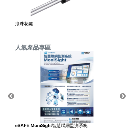
滾珠花鍵
線性滑
人氣產品專區
eSAFE MoniSight智慧聯網監測系統
用於國