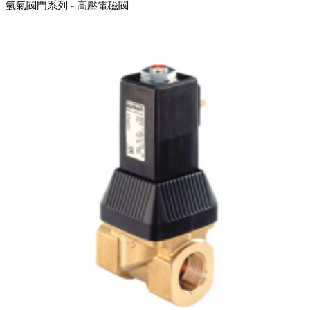
氫氣閥門系列 - 高壓電磁閥