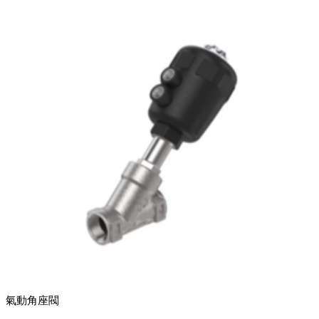
氣動角座閥