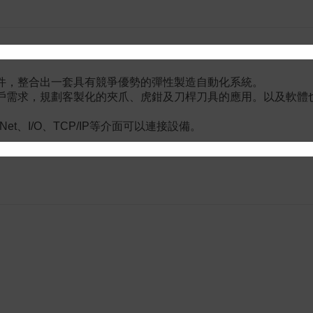
部件，整合出一套具有競爭優勢的彈性製造自動化系統。
客戶需求，規劃客製化的夾爪、虎鉗及刀桿刀具的應用。以及軟
rNet、I/O、TCP/IP等介面可以連接設備。