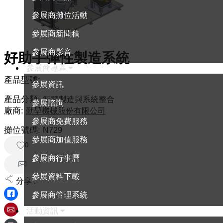
參展商攤位活動
參展商新聞稿
參展商影音
好助手彈性製造系統
參展商專區
產品型號:
參展資訊
產品分類:
智慧製造與系統整合
參展諮詢
廠商:
勤堃機械股份有限公司
參展商免費服務
攤位號碼:
N729
參展商加值服務
0
參展商行事曆
參展資料下載
分享 :
參展商管理系統
活動資訊