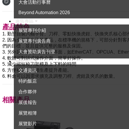
大會活動行事曆
Beyond Automation 2026
廣告專區
產品特色
展覽專刊介紹
1. 勤堃自製六軸手臂、刀桿、零點快換虎鉗、快換夾爪核心
2. 因為全都是自己的產品，在標準機的規格下，可部分針對
展覽專刊廣告商
們的目標，並且提供完整的服務及保固。
大會贊助廣告刊登
3. 另外題供多元化的通訊界面，如EtherCAT、OPCUA、Ethe
4. 軟體可對話式操作介面，簡單好操作。
展覽資訊
5. 減少縮短校刀架模及上下料的時間
6. 方便補料，持續生產提升產能。
交通資訊
6. 料倉可以因需求擴充及調整刀桿、虎鉗及夾爪的數量。
特約飯店
合作夥伴
相關產品
展後報告
展覽相簿
展覽影片