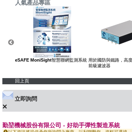
人氣產品專區
eSAFE MoniSight智慧聯網監測系統
用於國防與鐵路，高度
前級濾波器
回上頁
立即詢問
×
勤堃機械股份有限公司 - 好助手彈性製造系統
以下資訊將提供予您所詢問之廠商，以利聯繫您，資料可選填。