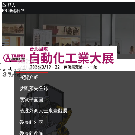
登入
聯絡我們
相關展覽
同期展覽
Intelligent Asia
系列展覽
Intelligent Asia Thailand
最新消息
首頁
English
參觀者專區
參觀者專區
參展商產品
展覽介紹
參觀預先登錄
展覽平面圖
洽邀外商人士來臺觀展
參展商列表
參展商產品