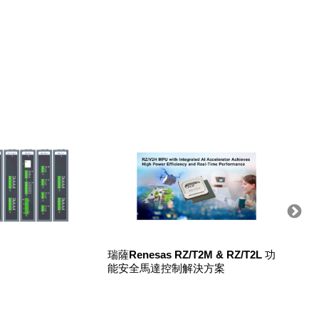
瑞薩Renesas RZ/T2M & RZ/T2L 功
輕鬆搬A
能安全馬達控制解決方案