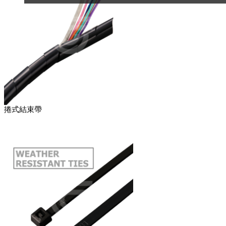
捲式結束帶