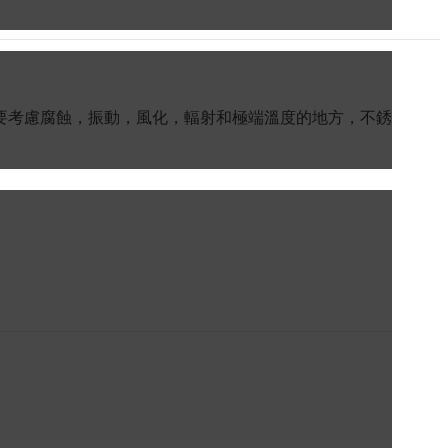
要考慮腐蝕，振動，風化，輻射和極端溫度的地方，不銹