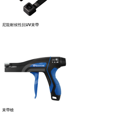
尼龍耐候性抗UV束帶
束帶槍