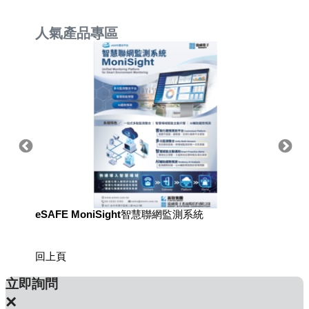
人氣產品專區
eSAFE MoniSight智慧聯網監測系統
用於國
回上頁
立即詢問
×