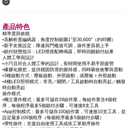
產品特色
精準度與效能
•高解析度編碼器，角度控制範圍1°至30,600°（約85圈）
•新手友善設定：降速與門檻值可調，操作更容易上手
•鎖付狀態指示：LED燈搭配蜂鳴器，即時回饋鎖付結果
人體工學與設計
•小巧且符合人體工學的設計，長時間使用不易手部疲勞
•橡膠化握把，提供穩固防滑的握持感，同時吸收衝擊與震動
•3種啟動方式：壓板啟動、外部啟動，或壓板＋外部啟動
•4種LED照明模式：常亮／關閉／工具啟動時自動亮起／觸發
時自動亮起
操作模式
•獨立運作模式：最多可儲存28組作業，每組作業含4個程
序，每個程序最多5個鎖付步驟，可連接8支工具
•App控制模式：最多可儲存100組作業，可連接10支工具，並
設定最多100個程序（每個程序最多5個鎖付步驟）
•彈性操作：支援自由使用工具或依工單順序操作