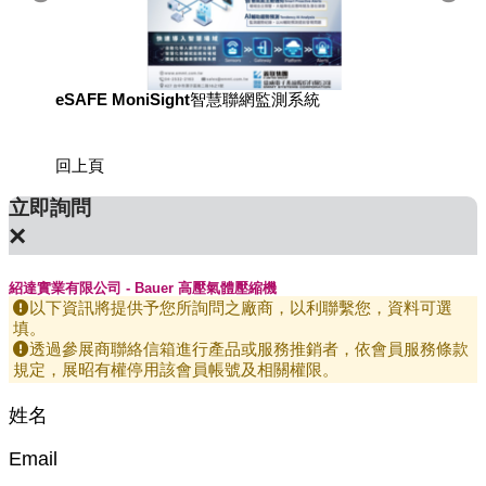
eSAFE MoniSight智慧聯網監測系統
用於國
回上頁
立即詢問
×
紹達實業有限公司 - Bauer 高壓氣體壓縮機
以下資訊將提供予您所詢問之廠商，以利聯繫您，資料可選
填。
透過參展商聯絡信箱進行產品或服務推銷者，依會員服務條款
規定，展昭有權停用該會員帳號及相關權限。
姓名
Email