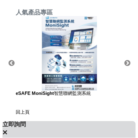
人氣產品專區
eSAFE MoniSight智慧聯網監測系統
用於國
回上頁
立即詢問
×