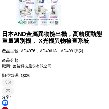
日本AND金屬異物檢出機，高精度動態
重量選別機， X光機異物檢查系統
產品型號:
AD4976， AD4961A，AD4991系列
產品分類:
廠商:
啓益科技股份有限公司
攤位號碼:
Q026
0
分享 :