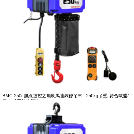
BMC-250r 無線遙控之無刷馬達鍊條吊車 - 250kg吊重, 符合歐盟/
日本/美國規範標準