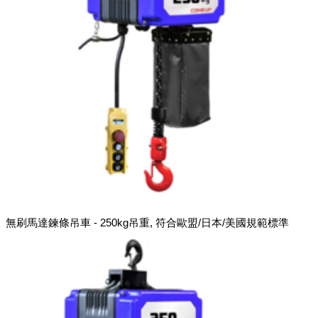
無刷馬達鍊條吊車 - 250kg吊重, 符合歐盟/日本/美國規範標準