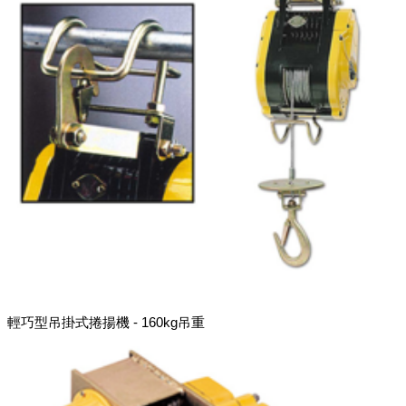
輕巧型吊掛式捲揚機 - 160kg吊重