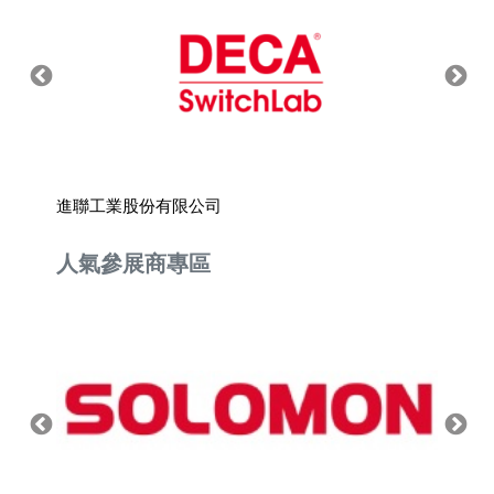
進聯工業股份有限公司
向揚工
人氣參展商專區