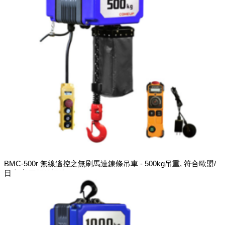
BMC-500r 無線遙控之無刷馬達鍊條吊車 - 500kg吊重, 符合歐盟/
日本/美國規範標準