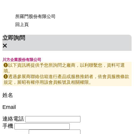
公司
所羅門股份有限公司
上銀科
回上頁
立即詢問
×
川方企業股份有限公司
以下資訊將提供予您所詢問之廠商，以利聯繫您，資料可選
填。
透過參展商聯絡信箱進行產品或服務推銷者，依會員服務條款
規定，展昭有權停用該會員帳號及相關權限。
姓名
Email
連絡電話
手機