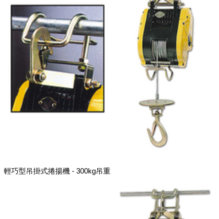
輕巧型吊掛式捲揚機 - 300kg吊重