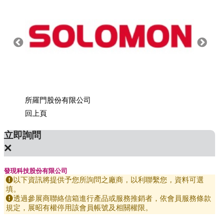
所羅門股份有限公司
上銀科
回上頁
立即詢問
×
發現科技股份有限公司
以下資訊將提供予您所詢問之廠商，以利聯繫您，資料可選
填。
透過參展商聯絡信箱進行產品或服務推銷者，依會員服務條款
規定，展昭有權停用該會員帳號及相關權限。