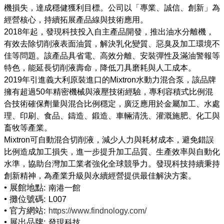
機損失，達成穩健獲利目標。公司以「專業、誠信、創新」為
經營核心，持續拓展產品線與技術應用。
2018年起，發現科技投入自主產品開發，推出油水分離機，
有效去除切削液表面油質，解決乳化變質、惡臭及加工環境不
佳等問題。該產品具省電、高效分離、安裝彈性及滿油警報等
特色，能延長切削液壽命，降低刀具磨耗與人工成本。
2019年引進義大利原裝進口的Mixtron水動力混合泵，該品牌
擁有超過50年精密機械與液壓技術經驗，專利容積式比例混
合技術確保劑量與混合比例穩定，廣泛應用於金屬加工、水處
理、印刷、食品、鑄造、鍛造、車輛清洗、灌溉施肥、化工與
畜牧等產業。
Mixtron可自動混合切削液，減少人力與耗材成本，避免錯誤
比例造成加工損失，進一步提升加工品質、生產效率與自動化
水準，協助台灣加工業者強化全球競爭力。發現科技持續秉持
• 展館地點:
南港一館
• 攤位號碼:
L007
• 官方網站:
https://www.findnology.com/
• 展出品牌:
發現科技